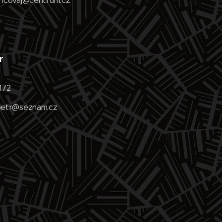
tincovaj@centrum.cz
r
 172
ipetr@seznam.cz