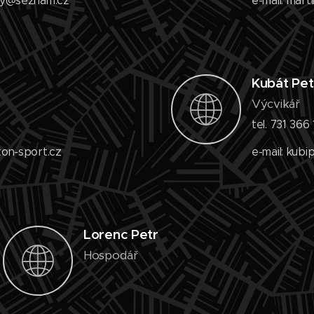
ohny@seznam.cz
e-mail: mar
Kubát Pet
Výcvikář
6
tel. 731 366
iton-sport.cz
e-mail: kub
Lorenc Petr
Hospodář