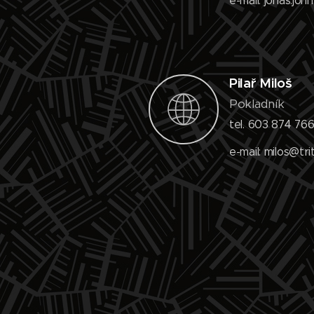
e-mail: jonas.j
Pilař Miloš
Pokladník
tel. 603 874 76
e-mail: milos@tr