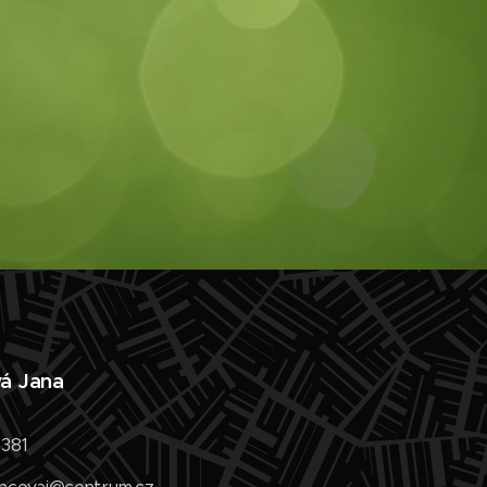
vá Jana
 381