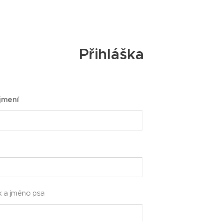
Přihláška
jmení
k a jméno psa