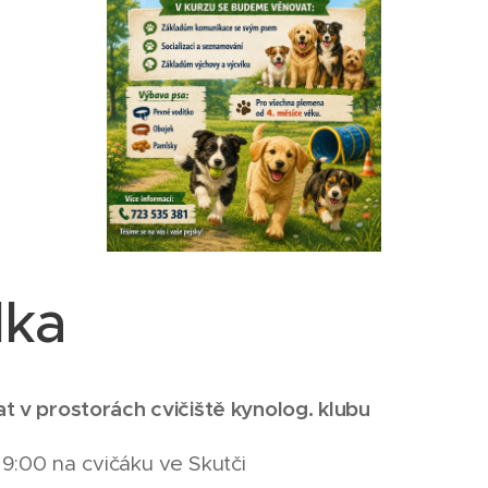
lka
t v prostorách cvičiště kynolog. klubu
v 9:00 na cvičáku ve Skutči