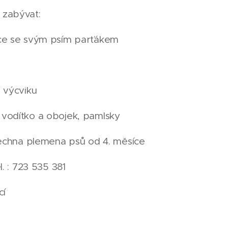
 zabývat:
ce se svým psím parťákem
 výcviku
vodítko a obojek, pamlsky
všechna plemena psů od 4. měsíce
l. : 723 535 381
cí